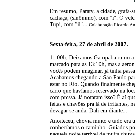
Em resumo, Paraty, a cidade, grafa-s
cachaça, (sinônimo), com "i". O vel
Tupi, com "ii"...
Colaboração Ricardo A
Sexta-feira, 27 de abril de 2007.
11:00h, Deixamos Garopaba rumo a F
marcado para as 13:10h, mas a aero
vocês podem imaginar, já tinha passa
Acabamos chegando a São Paulo para
estar no Rio. Quando finalmente cheg
carro que havíamos reservado na loc
com pressa. Já notaram isso? É aí que
feitas e chavões pra lá de irritantes, 
devagar se anda. Dali em diante...
Anoiteceu, chovia muito e tudo era u
conhecíamos o caminho. Guiados por
naquela noite terrível de muita chuv