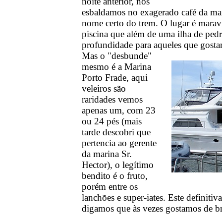
noite anterior, nos
esbaldamos no exagerado café da man
nome certo do trem. O lugar é marav
piscina que além de uma ilha de ped
profundidade para aqueles que gostam
Mas o "desbunde"
mesmo é a Marina
Porto Frade, aqui
veleiros são
raridades vemos
apenas um, com 23
ou 24 pés (mais
tarde descobri que
pertencia ao gerente
da marina Sr.
Hector), o legítimo
bendito é o fruto
,
porém entre os
lanchões e super-iates. Este definit
digamos que às vezes gostamos de b