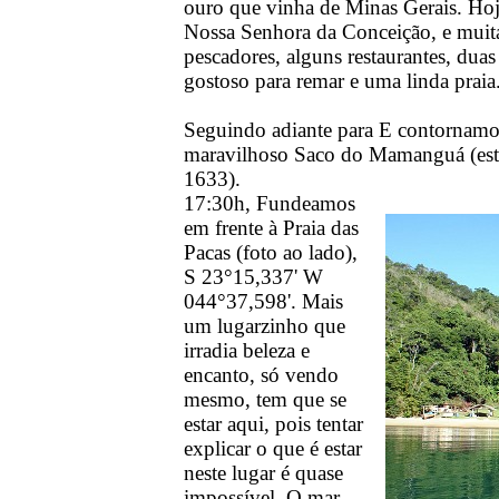
ouro que vinha de Minas Gerais. Hoj
Nossa Senhora da Conceição, e muit
pescadores, alguns restaurantes, dua
gostoso para remar e uma linda praia
Seguindo adiante para E contornamo
maravilhoso Saco do Mamanguá (esto
1633).
17:30h, Fundeamos
em frente à Praia das
Pacas (foto ao lado),
S 23°15,337' W
044°37,598'. Mais
um lugarzinho que
irradia beleza e
encanto, só vendo
mesmo, tem que se
estar aqui, pois tentar
explicar o que é estar
neste lugar é quase
impossível. O mar,