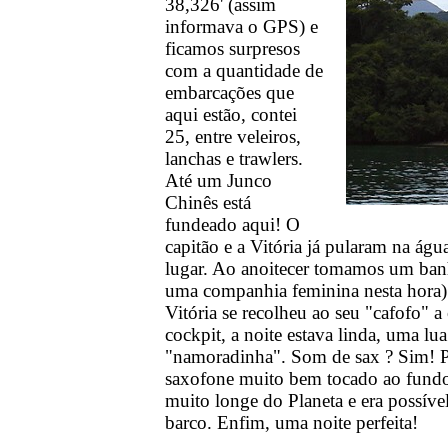
38,326' (assim
informava o GPS) e
ficamos surpresos
com a quantidade de
embarcações que
aqui estão, contei
25, entre veleiros,
lanchas e trawlers.
Até um Junco
Chinês está
fundeado aqui! O
capitão e a Vitória já pularam na águ
lugar. Ao anoitecer tomamos um banh
uma companhia feminina nesta hora). 
Vitória se recolheu ao seu "cafofo" 
cockpit, a noite estava linda, uma lu
"namoradinha". Som de sax ? Sim! P
saxofone muito bem tocado ao fundo
muito longe do Planeta e era possível
barco. Enfim, uma noite perfeita!