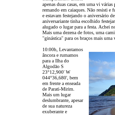
apenas duas casas, em uma vi vária
remando em caiaques. Não resisti e fu
e estavam festejando o aniversário d
aniversariante tinha escolhido festej
alugado o lugar para a festa. Achei 
Mais uma dezena de fotos, uma camin
"ginástica" para os braços mais uma
10:00h, Levantamos
âncora e rumamos
para a Ilha do
Algodão S
23°12,900' W
044°36,680', bem
em frente a enseada
de Parati-Mirim.
Mais um lugar
deslumbrante, apesar
de sua natureza
exuberante e