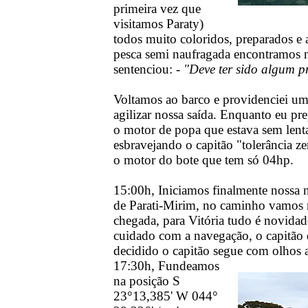
primeira vez que
visitamos Paraty)
todos muito coloridos, preparados e a
pesca semi naufragada encontramos n
sentenciou: -
"Deve ter sido algum p
Voltamos ao barco e providenciei um
agilizar nossa saída. Enquanto eu pr
o motor de popa que estava sem lent
esbravejando o capitão "tolerância z
o motor do bote que tem só 04hp.
15:00h, Iniciamos finalmente nossa n
de Parati-Mirim, no caminho vamos 
chegada, para Vitória tudo é novidad
cuidado com a navegação, o capitão d
decidido o capitão segue com olhos at
17:30h, Fundeamos
na posição S
23°13,385' W 044°