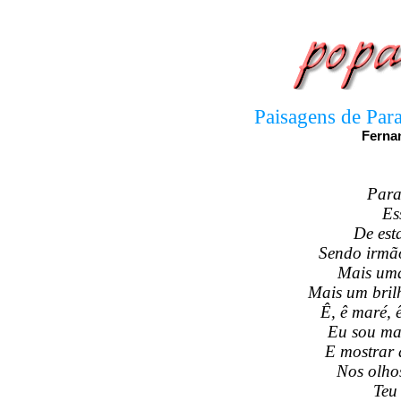
Paisagens de Para
Ferna
Para
Es
De est
Sendo irmão
Mais uma
Mais um bril
Ê, ê maré, 
Eu sou mar
E mostrar a
Nos olho
Teu