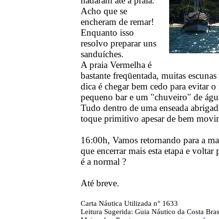
nadaram até a praia.
Acho que se
encheram de remar!
Enquanto isso
resolvo preparar uns
sanduíches.
A praia Vermelha é
bastante freqüentada, muitas escunas 
dica é chegar bem cedo para evitar 
pequeno bar e um "chuveiro" de águ
Tudo dentro de uma enseada abrigada
toque primitivo apesar de bem movi
16:00h, Vamos retornando para a mar
que encerrar mais esta etapa e voltar 
é a normal ?
Até breve.
Carta Náutica Utilizada n° 1633
Leitura Sugerida: Guia Náutico da Costa Bras