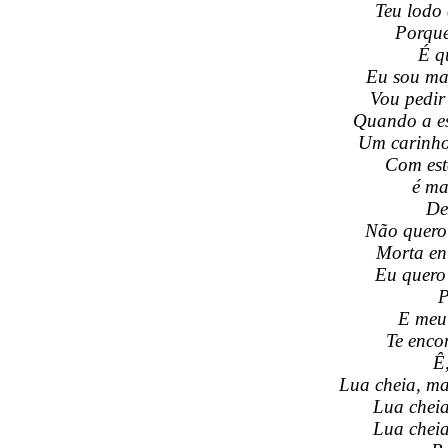
Teu lodo
Porque
É q
Eu sou mar
Vou pedir
Quando a es
Um carinho
Com est
é ma
De
Não quero
Morta ent
Eu quero 
P
E meu 
Te enco
Ê,
Lua cheia, ma
Lua cheia
Lua cheia