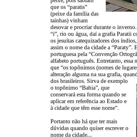
peixe, pois sabiam
que os “paratis”
(peixe da família das
tainhas) vinham
desovar e procriar durante o inverno.
“i”, rio ou água, daí a grafia Paratii
os jesuítas catequizadores dos índios
assim o nome da cidade a “Paraty”
portuguesa pela “Convenção Ortográf
alfabeto português. Entretanto, ess
que “os topônimos (nomes de lugares)
alteração alguma na sua grafia, quan
dos brasileiros.
Sirva de exemplo
o topônimo “Bahia”, que
conservará esta forma quando se
aplicar em referência ao Estado e
à cidade que têm esse nome”.
Portanto não há que ter mais
dúvidas quando quiser escrever o
nome da cidade...