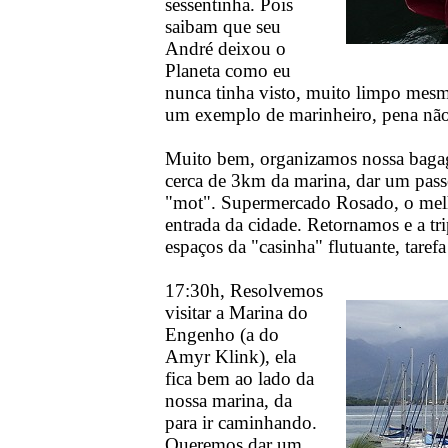
sessentinha. Pois
saibam que seu
André deixou o
Planeta como eu
nunca tinha visto, muito limpo mesm
um exemplo de marinheiro, pena não 
Muito bem, organizamos nossa bagag
cerca de 3km da marina, dar um pass
"mot". Supermercado Rosado, o melho
entrada da cidade. Retornamos e a 
espaços da "casinha" flutuante, tarefa
17:30h, Resolvemos
visitar a Marina do
Engenho (a do
Amyr Klink), ela
fica bem ao lado da
nossa marina, da
para ir caminhando.
Queremos dar um