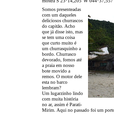
mostra S 23°14,205' W 044°37,557'
Somos presenteadas
com um daqueles
deliciosos churrascos
do capitão. Acho
que já disse isto, mas
se tem uma coisa
que curto muito é
um churrasquinho a
bordo. Churrasco
devorado, fomos até
a praia em nosso
bote movido a
remos. O motor dele
esta no barco
lembram?
Um lugarzinho lindo
com muita história
no ar, assim é Parati-
Mirim. Aqui no passado foi um port