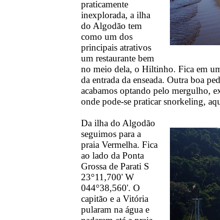
praticamente
inexplorada, a ilha
do Algodão tem
como um dos
principais atrativos
um restaurante bem
no meio dela, o Hiltinho. Fica em u
da entrada da enseada. Outra boa pe
acabamos optando pelo mergulho, e
onde pode-se praticar snorkeling, aqu
Da ilha do Algodão
seguimos para a
praia Vermelha. Fica
ao lado da Ponta
Grossa de Parati S
23°11,700' W
044°38,560'. O
capitão e a Vitória
pularam na água e