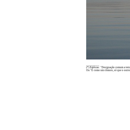
_________
(*) Falésias: "Designação comum a terra
Ou "É como um cômoro, só que o outro 