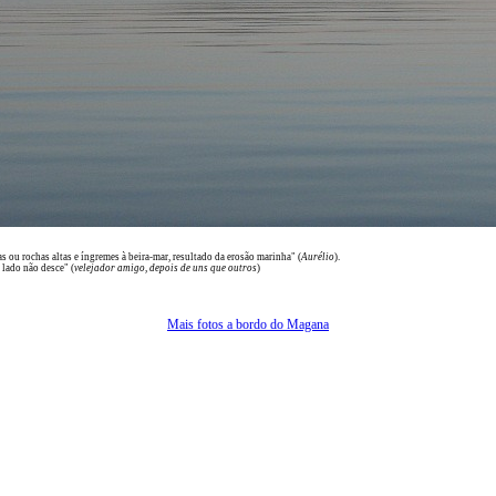
s ou rochas altas e íngremes à beira-mar, resultado da erosão marinha" (
Aurélio
).
lado não desce" (
velejador amigo, depois de uns que outros
)
Mais fotos a bordo do Magana