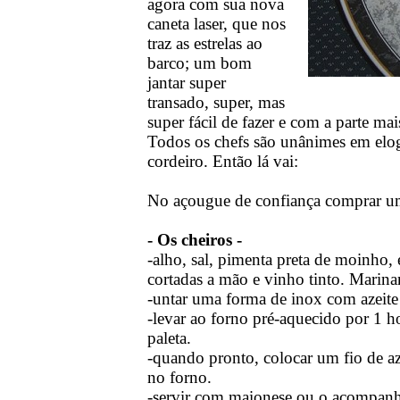
agora com sua nova
caneta laser, que nos
traz as estrelas ao
barco; um bom
jantar super
transado, super, mas
super fácil de fazer e com a parte mai
Todos os chefs são unânimes em elog
cordeiro. Então lá vai:
No açougue de confiança comprar uma
- Os cheiros -
-alho, sal, pimenta preta de moinho,
cortadas a mão e vinho tinto. Marina
-untar uma forma de inox com azeite
-levar ao forno pré-aquecido por 1 h
paleta.
-quando pronto, colocar um fio de a
no forno.
-servir com maionese ou o acompanh