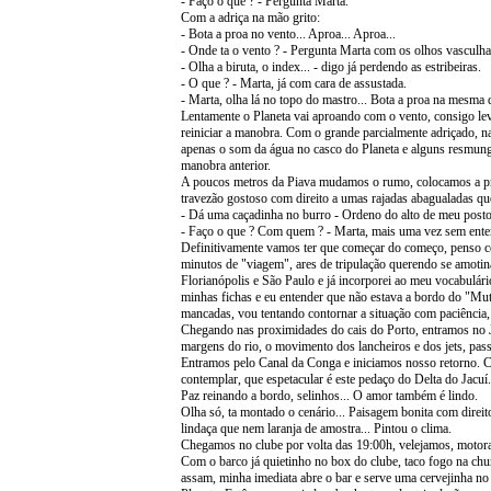
- Faço o que ? - Pergunta Marta.
Com a adriça na mão grito:
- Bota a proa no vento... Aproa... Aproa...
- Onde ta o vento ? - Pergunta Marta com os olhos vasculha
- Olha a biruta, o index... - digo já perdendo as estribeiras.
- O que ? - Marta, já com cara de assustada.
- Marta, olha lá no topo do mastro... Bota a proa na mesma d
Lentamente o Planeta vai aproando com o vento, consigo lev
reiniciar a manobra. Com o grande parcialmente adriçado, n
apenas o som da água no casco do Planeta e alguns resmungos
manobra anterior.
A poucos metros da Piava mudamos o rumo, colocamos a p
travezão gostoso com direito a umas rajadas abagualadas que
- Dá uma caçadinha no burro - Ordeno do alto de meu posto
- Faço o que ? Com quem ? - Marta, mais uma vez sem ente
Definitivamente vamos ter que começar do começo, penso c
minutos de "viagem", ares de tripulação querendo se amotina
Florianópolis e São Paulo e já incorporei ao meu vocabulár
minhas fichas e eu entender que não estava a bordo do "Mut
mancadas, vou tentando contornar a situação com paciência, 
Chegando nas proximidades do cais do Porto, entramos no J
margens do rio, o movimento dos lancheiros e dos jets, pa
Entramos pelo Canal da Conga e iniciamos nosso retorno. C
contemplar, que espetacular é este pedaço do Delta do Jacuí.
Paz reinando a bordo, selinhos... O amor também é lindo.
Olha só, ta montado o cenário... Paisagem bonita com direit
lindaça que nem laranja de amostra... Pintou o clima.
Chegamos no clube por volta das 19:00h, velejamos, moto
Com o barco já quietinho no box do clube, taco fogo na churr
assam, minha imediata abre o bar e serve uma cervejinha no