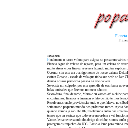
Planeta
Primeir
10/03/2006
F
inalmente o barco voltou para a água, se passaram vários
Planeta Água de veleiro de regatas, para um veleiro de cruze
muito stress e por fim eu já estava fazendo muitas suplicas
Oceano, sim este era o antigo nome de nosso valente Deltinha
extinta Oceano - escola de vela que tinha sua sede no Iate
demos nossos primeiros passos na arte da vela.
Se existe um culpado, por este aprendiz de escriba se atrev
belas amizades que fizemos no meio náutico.
Sexta-feira, final de tarde, Marta e eu vamos até o clube pa
encontramos, ficamos a lamentar o fato de não termos levad
Resolvemos então providenciar tudo o que faltava, no sába
seria nosso pequeno mundo nos próximos meses. Ajeita daqui
quando vemos já são 16:00h, resolvemos então dar uma na
temos que ter certeza que tudo esta em ordem e vai funcionar
Vamos lentamente saindo do abrigo do clube, somos então p
protegem os trapiches do ICG. Passo o leme para minha imed