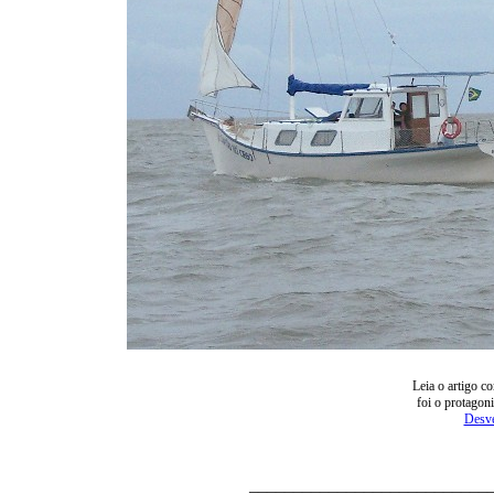
Leia o artigo c
foi o protagon
Desve
___________________________