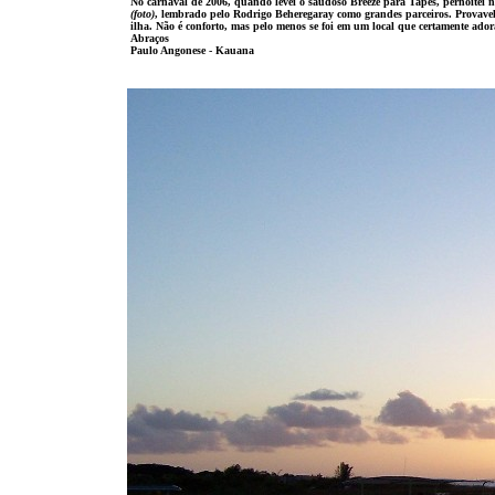
No carnaval de 2006, quando levei o saudoso Breeze para Tapes, pernoitei 
(foto)
, lembrado pelo Rodrigo Beheregaray como grandes parceiros. Provavelm
ilha. Não é conforto, mas pelo menos se foi em um local que certamente ador
Abraços
Paulo Angonese - Kauana