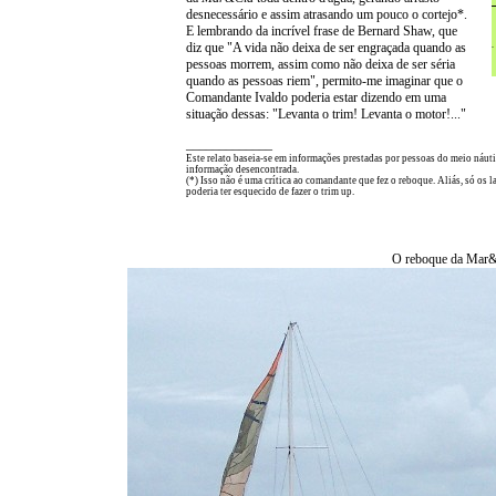
desnecessário e assim atrasando um pouco o cortejo*.
E lembrando da incrível frase de Bernard Shaw, que
diz que "A vida não deixa de ser engraçada quando as
pessoas morrem, assim como não deixa de ser séria
quando as pessoas riem", permito-me imaginar que o
Comandante Ivaldo poderia estar dizendo em uma
situação dessas: "Levanta o trim! Levanta o motor!..."
_____________
Este relato baseia-se em informações prestadas por pessoas do meio náuti
informação desencontrada.
(*) Isso não é uma crítica ao comandante que fez o reboque. Aliás, só os
poderia ter esquecido de fazer o trim up.
O reboque da Mar&