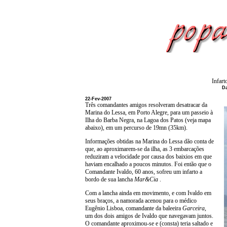
Infart
Da
22-Fev-2007
Três comandantes amigos resolveram desatracar da
Marina do Lessa, em Porto Alegre, para um passeio à
Ilha do Barba Negra, na Lagoa dos Patos (veja mapa
abaixo), em um percurso de 19mn (35km).
Informações obtidas na Marina do Lessa dão conta de
que, ao aproximarem-se da ilha, as 3 embarcações
reduziram a velocidade por causa dos baixios em que
haviam encalhado a poucos minutos. Foi então que o
Comandante Ivaldo, 60 anos, sofreu um infarto a
bordo de sua lancha
Mar&Cia
.
Com a lancha ainda em movimento, e com Ivaldo em
seus braços, a namorada acenou para o médico
Eugênio Lisboa, comandante da baleeira
Garceira
,
um dos dois amigos de Ivaldo que navegavam juntos.
O comandante aproximou-se e (consta) teria saltado e