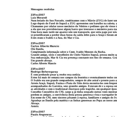
Mensagens recebidas
23Fev2007
Luiz Morandi
Num feriado do Ano Passado, combinamos com o Márcio (ZUG) de fazer um
Logo depois do Farol de Itapuã a ZUG apresentou um barulho na rabeta, qu
Chamamos por celular nosso mecânico do Veleiros e pedimos que ele viesse d
a ela que nos providenciasse algum barco que trouxesse o mecânico para ex
Uma hora mais tarde me aparece não um transporte, que seria pago por n
se prontificaram a perder duas horas da saída deles para o Araçá e foram até
Estes eram o Ivaldo e a Ana, do Mar e Cia.
23Fev2007
Carlos Alberto Mancio
Olá Danilo,
Completando informação sobre o Cmte. Ivaldo Menezes da Rocha.
Grande amigo, sócio e conselheiro do Clube Náutico Itapuã, pessoa muito q
Sua embarcação, Mar & Cia era presença constante nos fins de semana. Gran
Um grande abraço.
Carlos Alberto Mancio
23Fev2007
Rodrigo Beheregaray
É com profundo pesar q recebo essa notícia.
Estou há mais de semana nos campos da fronteira e eventualmente tenho co
O Ivaldo era um grande companheiro, sempre de alto astral e pronto para 
Arroio Araçá, Itapuã, Faxina e Praia do Sítio devia encontra-los com frequ
acompanhados do Garceira, seus grandes amigos. Estavam ele e a esposa se
as atividades e com o tradicional churrasco pelo trapiche, em qualquer époc
Conselho Consultivo do CNI, cargo q já tinha ocupado outras vezes mostrand
perdem os amigos, a convivência desta pessoa generosa e boa e navegador f
Em nome do CNI, meu sinceros pêsames à esposa, familiares e amigos do Ival
Agradeço ao Danilo pela matéria e as linhas generosas no Popa ao nosso am
Abraço.
Asterix
23Fev2007
Paulo Angonese