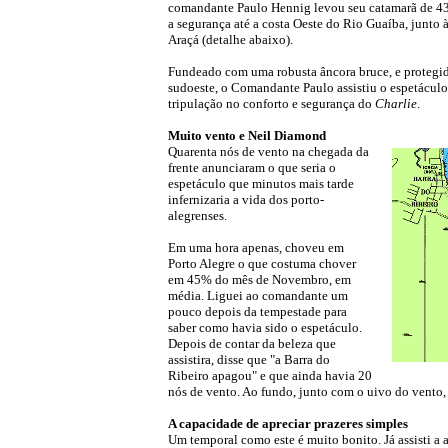
comandante Paulo Hennig levou seu catamarã de 4
a segurança até a costa Oeste do Rio Guaíba, junto à
Araçá (detalhe abaixo).
Fundeado com uma robusta âncora bruce, e protegi
sudoeste, o Comandante Paulo assistiu o espetácul
tripulação no conforto e segurança do
Charlie
.
Muito vento e Neil Diamond
Quarenta nós de vento na chegada da
frente anunciaram o que seria o
espetáculo que minutos mais tarde
infernizaria a vida dos porto-
alegrenses.
Em uma hora apenas, choveu em
Porto Alegre o que costuma chover
em 45% do mês de Novembro, em
média. Liguei ao comandante um
pouco depois da tempestade para
saber como havia sido o espetáculo.
Depois de contar da beleza que
assistira, disse que "a Barra do
Ribeiro apagou" e que ainda havia 20
nós de vento. Ao fundo, junto com o uivo do vento
A capacidade de apreciar prazeres simples
Um temporal como este é muito bonito. Já assisti 