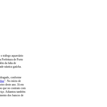
o tráfego aquaviário
Prefeitura de Porto
ém da falta de
ade náutica gaúcha.
 dragado, conforme
dias
". No início de
eiro deste ano. Já em
ou que no contrato com
erviço. Adiantou também
hamento dos bancos de