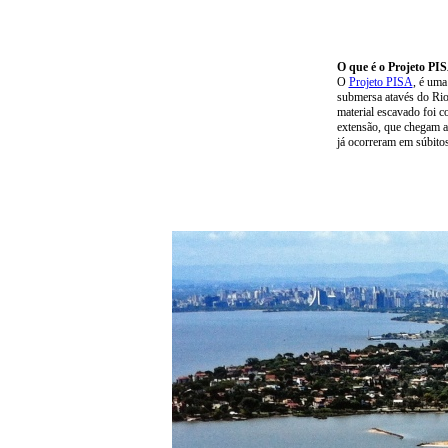
O que é o Projeto PI
O
Projeto PISA
, é uma
submersa atavés do Rio
material escavado foi 
extensão, que chegam a 
já ocorreram em súbito