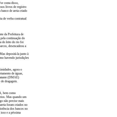
or conta disso,
os livros de registro
 banco de areia criado
ta de verba contratual
te da Prefeitura de
 pela continuação do
do leito do rio foi
barcos, desencadeou a
Mas depositá-la junto à
esmo havendo jurisdições
ximidades, agora o
artamento de águas,
ntratante (DMAE)
o de dragagem.
SA, bem como
uários. Mas quando um
ogo não precise mais
reia foram criados no
istência dos bancos no
 isso e a péssima