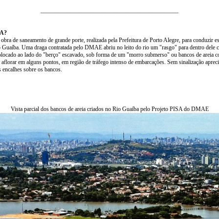
_______________________________________________
SA?
 obra de saneamento de grande porte, realizada pela Prefeitura de Porto Alegre, para conduzir e
 Guaíba. Uma draga contratada pelo DMAE abriu no leito do rio um "rasgo" para dentro dele c
colocado ao lado do "berço" escavado, sob forma de um "morro submerso" ou bancos de areia 
aflorar em alguns pontos, em região de tráfego intenso de embarcações. Sem sinalização apreci
s encalhes sobre os bancos.
Vista parcial dos bancos de areia criados no Rio Guaíba pelo Projeto PISA do DMAE