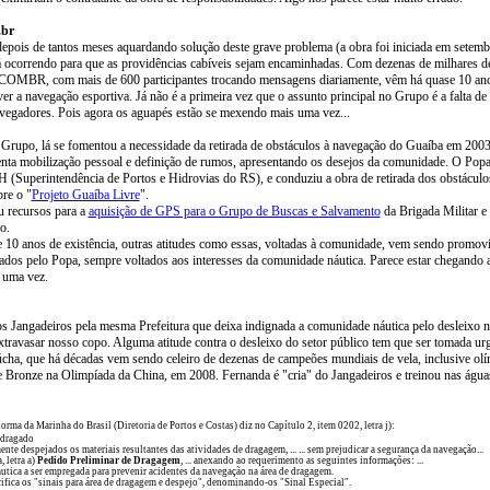
.br
epois de tantos meses aquardando solução deste grave problema (a obra foi iniciada em setemb
á ocorrendo para que as providências cabíveis sejam encaminhadas. Com dezenas de milhares de
MBR, com mais de 600 participantes trocando mensagens diariamente, vêm há quase 10 ano
er a navegação esportiva. Já não é a primeira vez que o assunto principal no Grupo é a falta de 
gadores. Pois agora os aguapés estão se mexendo mais uma vez...
o Grupo, lá se fomentou a necessidade da retirada de obstáculos à navegação do Guaíba em 20
mobilização pessoal e definição de rumos, apresentando os desejos da comunidade. O Popa
H (Superintendência de Portos e Hidrovias do RS), e conduziu a obra de retirada dos obstácul
re o "
Projeto Guaíba Livre
".
 recursos para a
aquisição de GPS para o Grupo de Buscas e Salvamento
da Brigada Militar e
o.
 10 anos de existência, outras atitudes como essas, voltadas à comunidade, vem sendo promov
zados pelo Popa, sempre voltados aos interesses da comunidade náutica. Parece estar chegando 
s uma vez.
s Jangadeiros pela mesma Prefeitura que deixa indignada a comunidade náutica pelo desleixo 
extravasar nosso copo. Alguma atitude contra o desleixo do setor público tem que ser tomada ur
cha, que há décadas vem sendo celeiro de dezenas de campeões mundiais de vela, inclusive o
e Bronze na Olimpíada da China, em 2008. Fernanda é "cria" do Jangadeiros e treinou nas água
norma da Marinha do Brasil (Diretoria de Portos e Costas) diz no Capítulo 2, item 0202, letra j):
 dragado
nte despejados os materiais resultantes das atividades de dragagem, ... ... sem prejudicar a segurança da navegação...
 letra a)
Pedido Preliminar de Dragagem
, ... anexando ao requerimento as seguintes informações: ...
áutica a ser empregada para prevenir acidentes da navegação na área de dragagem.
 os "sinais para área de dragagem e despejo", denominando-os "Sinal Especial".