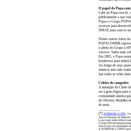
O papel do Popa.com
Cabe ao Popa.com.br, d
publicamente o que est
Popa e o Grupo POPACO
recursos para desenvolv
DMAE para com os nave
Dentre outros feitos d
POPACOMBR representa 
o pleito do Grupo à SP
sucesso. Saiba mais sob
Em 2005, o Popa reuniu
bombeiros para utilizá-l
Ao longo de seus quase
náuticos tem sido reali
içar todas as velas mai
Celeiro de campeões
A autuação do Clube do
ser a gota d'água para 
comunidade náutica gaú
de Oliveira, Medalha d
de areia.
____________
(*)
NORMAM-11/DPC
. A 
Área de Despejo do Material
Local onde serão definitivame
O item 0204 da mesma norma,
item 6) tipo de sinalização n
A NORMAM-17/DHN especifica