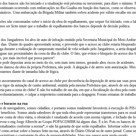
 dos bancos não foi iniciado e a sinalização está péssima ou inexistente, para dizer o mínimo. P
continuam ocorrendo com embarcações no Rio Guaíba em função dos bancos, como se observa n
 náuticos. Uma embarcação da Brigada Militar também sofreu acidente por súbito encalhe em um
ões não consumadas sobre o início da obra de espalhamento, que sequer foi iniciado, com a fal
-nos ser lícito intuir que o trabalho de espalhamento dos bancos depende de decisão política.
 dos Jangadeiros foi alvo de auto de infração emitido pela Secretaria Municipal do Meio Ambien
dias. Diante do quadro apresentado acima, e prevendo que o acesso ao clube estaria bloqueado
a durante a realização de campeonato mundial de vela sediado pelo Jangadeiros, a areia dragada 
águas nas proximidades da costa da ilha do clube. O fato, que evitou o bloqueio do acesso dos 
, por mais incrível que possa parecer!
e pode depositar areia no meio do rio, sem mais nem menos, gerando altos riscos de acidentes. 
eito danoso da obra da própria Prefeitura, não pode. A alegação é de aterro sem autorização. M
estarmos diante de tamanha falta de lógica.
 assoreamento do canal de acesso ao clube por decorrência da deposição de areia nas suas pro
ao rigor da autuação de cunho ambiental, emitida pela mesma Prefeitura que, através de seu dep
areia para a costa do clube! E não foi trabalho de um dia, em que a fiscalização da obra pela co
nvoluntariamente, e culpar a empreiteira contratada para a dragagem. Foram semanas de trabalh
o e buracos na rua
o de navegadores, somos cidadãos, e portanto somos totalmente favoráveis à execução do PI
 benefícios. Somos ainda sabedores de que toda obra pode representar transtornos para os us
por conta de obra viária, o obstáculo é sinalizado de acordo com norma vigente, e fechado tão l
ervou o eng Jorge Albrecht ao Grupo POPACOMBR há alguns dias. É a lei. Pois os bancos de a
sinalizados conforme a norma*, e não há garantia de que serão espalhados. Informar sobre a ex
como avisar sobre o buraco feito na rua, através do Diário Oficial ou de outro jornal. Como se
 eximiriam o contratante da obra de responsabilidades. Algo nos parece estar muito errado.