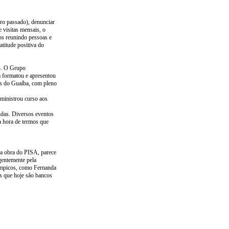
ro passado), denunciar
 visitas mensais, o
s reunindo pessoas e
atitude positiva do
03. O Grupo
 formatou e apresentou
os do Guaíba, com pleno
 ministrou curso aos
idas. Diversos eventos
a hora de termos que
na obra do PISA, parece
gentemente pela
límpicos, como Fernanda
s que hoje são bancos