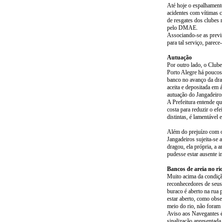
Até hoje o espalhamento
acidentes com vítimas 
de resgates dos clubes
pelo DMAE.
Associando-se as previs
para tal serviço, parece
Autuação
Por outro lado, o Clube
Porto Alegre há poucos 
banco no avanço da drag
aceita e depositada em 
autuação do Jangadeiros
A Prefeitura entende qu
costa para reduzir o ef
distintas, é lamentável 
Além do prejuízo com o
Jangadeiros sujeita-se 
dragou, ela própria, a 
pudesse estar ausente i
Bancos de areia no ri
Muito acima da condiçã
reconhecedores de seus
buraco é aberto na rua 
estar aberto, como obs
meio do rio, não foram 
Aviso aos Navegantes é 
sinalização apresentada