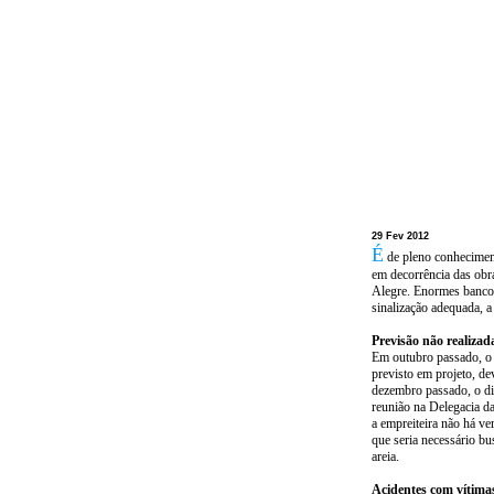
29 Fev 2012
É
de pleno conheciment
em decorrência das obr
Alegre. Enormes bancos 
sinalização adequada, a
Previsão não realizada
Em outubro passado, o 
previsto em projeto, de
dezembro passado, o di
reunião na Delegacia d
a empreiteira não há ve
que seria necessário bu
areia.
Acidentes com vítima