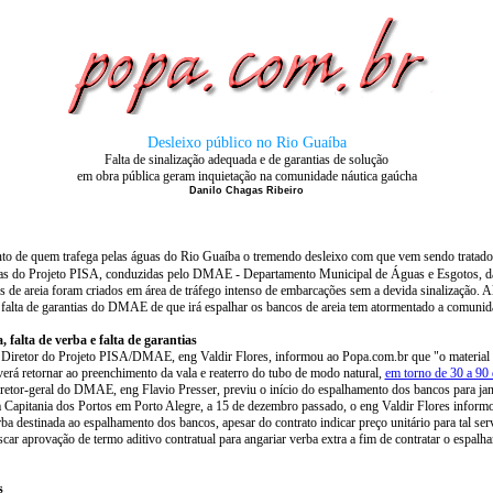
Desleixo público no Rio Guaíba
Falta de sinalização adequada e de garantias de solução
em obra pública geram inquietação na comunidade náutica
gaúcha
Danilo Chagas Ribeiro
o de quem trafega pelas águas do Rio Guaíba o tremendo desleixo com que vem sendo tratado 
as do Projeto PISA, conduzidas pelo DMAE - Departamento Municipal de Águas e Esgotos, da 
de areia foram criados em área de tráfego intenso de embarcações sem a devida sinalização. Al
 falta de garantias do DMAE de que irá espalhar os bancos de areia tem atormentado a comunid
, falta de verba e falta de garantias
Diretor do Projeto PISA/DMAE, eng Valdir Flores, informou ao Popa.com.br que "o material
verá retornar ao preenchimento da vala e reaterro do tubo de modo natural,
em torno de 30 a 90 
retor-geral do DMAE, eng Flavio Presser, previu o início do espalhamento dos bancos para jan
a Capitania dos Portos em Porto Alegre, a 15 de dezembro passado, o eng Valdir Flores inform
rba destinada ao espalhamento dos bancos, apesar do contrato indicar preço unitário para tal s
scar aprovação de termo aditivo contratual para angariar verba extra a fim de contratar o espal
s